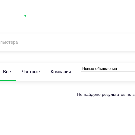
атегории
Контакты
Вход
Регистрация
мпьютера
Все
Частные
Компании
Не найдено результатов по 