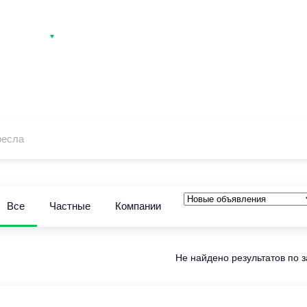
тегории
Контакты
Вход
Регистрация
ресла
Все
Частные
Компании
Не найдено результатов по 